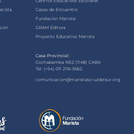
s
Centros Educativos Escolares
arista
Casas de Encuentro
s
Fundación Marista
sión
GRAM Editora
Proyecto Educativo Marista
Casa Provincial:
Cochabamba 1652 (1148) CABA
Tel: (+54) 011 2116-5662
comunicacion@maristascruzdelsur.org