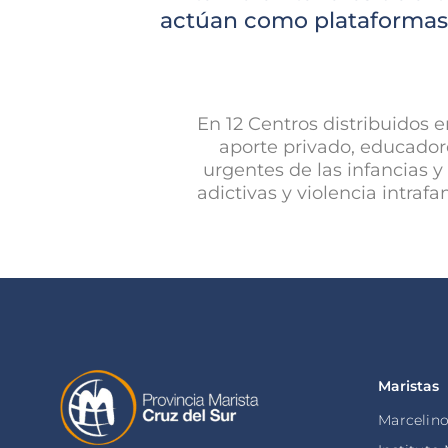
actúan como plataformas d
En 12 Centros distribuidos e
aporte privado, educadore
urgentes de las infancias 
adictivas y violencia intraf
Maristas
Marcelin