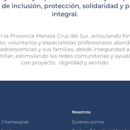
e inclusión, protección, solidaridad y 
integral.
n la Provincia Marista Cruz del Sur, articulando fo
s, voluntarios y especialistas profesionales abo
y adolescencias y sus familias, desde inseguridad 
amiliar, estimulando las redes comunitarias y ayu
con proyecto, dignidad y sentido.
Nosotros
o Champagnat
Quiénes somos