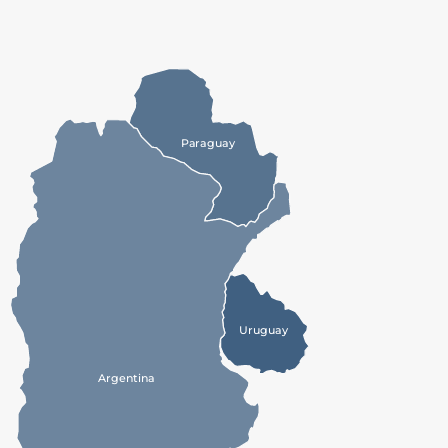
P
a
r
a
gu
a
y
Urugu
a
y
A
r
gentina