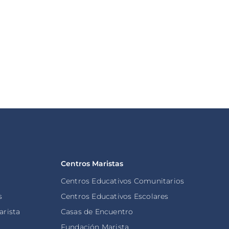
viaje a Uruguay, Argentina y
Perú
oticia
Leer noticia
Centros Maristas
Centros Educativos Comunitarios
s
Centros Educativos Escolares
arista
Casas de Encuentro
s
Fundación Marista