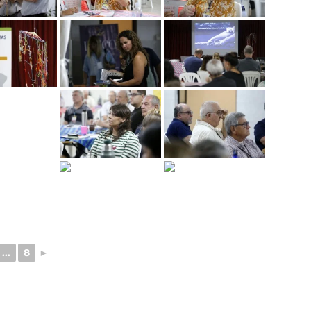
...
8
►