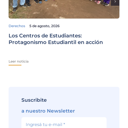
Derechos
5 de agosto, 2026
Fam
Los Centros de Estudiantes:
La
Protagonismo Estudiantil en acción
es
Leer noticia
Lee
Suscribite
a nuestro Newsletter