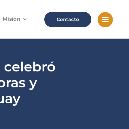
Misión
Contacto
d celebró
ras y
uay