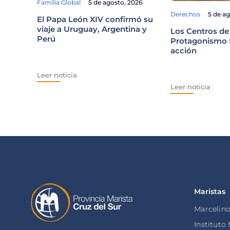
Familia Global
5 de agosto, 2026
Derechos
5 de a
El Papa León XIV confirmó su
viaje a Uruguay, Argentina y
Los Centros de
Perú
Protagonismo E
acción
Leer noticia
Leer noticia
Maristas
Marcelin
Instituto