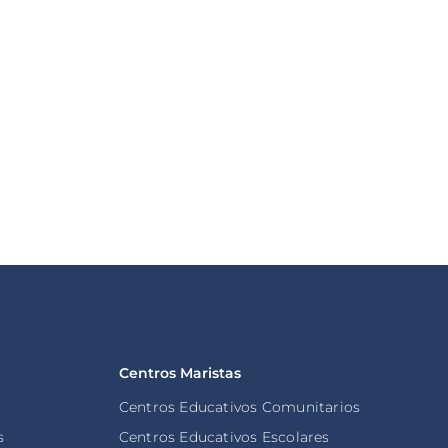
 Global
5 de agosto, 2026
Derechos
5 de agosto, 2026
pa León XIV confirmó su
 a Uruguay, Argentina y
Los Centros de Estudiantes:
Protagonismo Estudiantil en
acción
oticia
Leer noticia
Centros Maristas
Centros Educativos Comunitarios
s
Centros Educativos Escolares