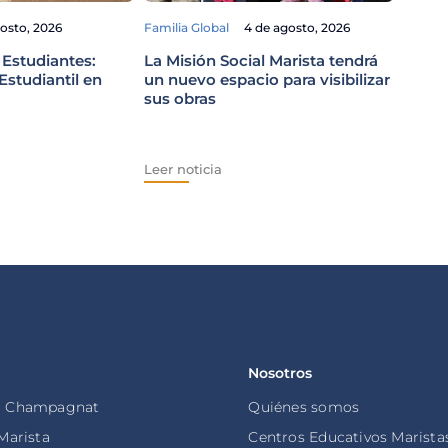
Familia
gosto, 2026
Familia Global
4 de agosto, 2026
El Pa
viaje
 Estudiantes:
La Misión Social Marista tendrá
Perú
studiantil en
un nuevo espacio para visibilizar
sus obras
Leer n
Leer noticia
Nosotros
o Champagnat
Quiénes somos
 Marista
Centros Educativos Marista