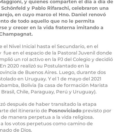
 Maggioni, y quienes comparten el día a día de
Schönfeld y Pablo Rifarachi, celebraron una
garejo, en cuyo marco el Hno. Daniel renovó
nto de todo aquello que no le permita
se y crecer en la vida fraterna imitando a
o Champagnat.
el Nivel Inicial hasta el Secundario, en el
 fue en el espacio de la Pastoral Juvenil donde
lió un rol activo en la PJ del Colegio y decidió
. En 2020 realizó su Postulantado en la
vincia de Buenos Aires. Luego, durante dos
tolado en Uruguay. Y el 1 de mayo del 2021
amba, Bolivia (la casa de formación Marista
 Brasil, Chile, Paraguay, Perú y Uruguay).
izó después de haber transitado la etapa
rte del itinerario de
Posnoviciado
previsto por
 de manera perpetua a la vida religiosa.
 a los votos perpetuos como camino de
amado de Dios.