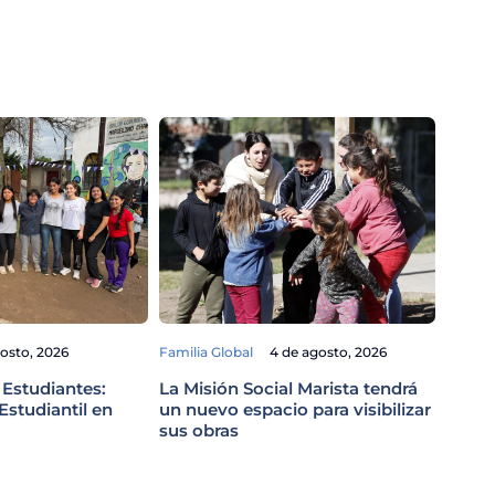
Familia
gosto, 2026
Familia Global
4 de agosto, 2026
El Pa
viaje
 Estudiantes:
La Misión Social Marista tendrá
Perú
studiantil en
un nuevo espacio para visibilizar
sus obras
Leer n