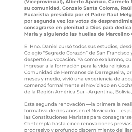
(Viceprovincial), Alberto Aparicio, Carmelo
su comunidad, Gonzalo Santa Coloma, Raúl 
Eucaristía presidida por el Padre Raúl Mel
por segunda vez los votos de desprendimie
consagrarse en plenitud a Dios para dedicar
María y siguiendo las huellas de Marcelin
El Hno. Daniel cursó todos sus estudios, desde 
Colegio “Sagrado Corazón” de San Francisco y
despertó su vocación. Ya como exalumno, cump
ingresar a la formación para la vida religiosa
Comunidad de Hermanos de Darregueira, pro
meses y medio, vivió una experiencia de apos
comenzó formalmente el Noviciado en Cochab
de la Región América Sur –Argentina, Bolivia,
Esta segunda renovación ―la primera la real
formativa de dos años en el Noviciado― es pa
las Constituciones Maristas para consagrarse
Contempla hasta cinco renovaciones previas
progresivo y profundo discernimiento del ll