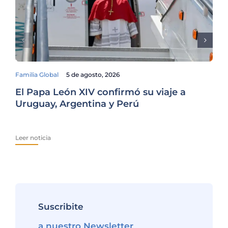
Familia Global
5 de agosto, 2026
El Papa León XIV confirmó su viaje a
De
Uruguay, Argentina y Perú
Lo
Pr
Leer noticia
Lee
Suscribite
a nuestro Newsletter