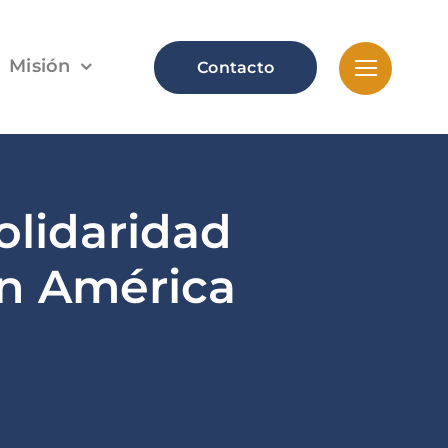
Misión
Contacto
olidaridad
ón América