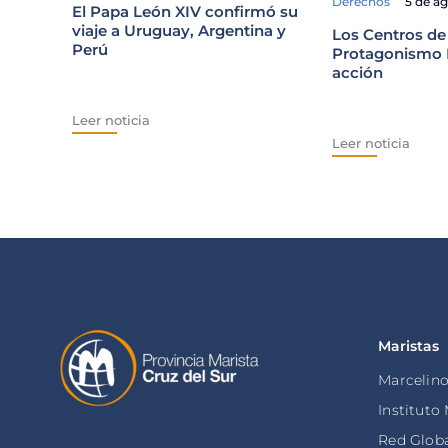
Derechos
5 de a
El Papa León XIV confirmó su
viaje a Uruguay, Argentina y
Los Centros de
Perú
Protagonismo E
acción
Leer noticia
Leer noticia
Maristas
Marcelin
Instituto
Red Globa