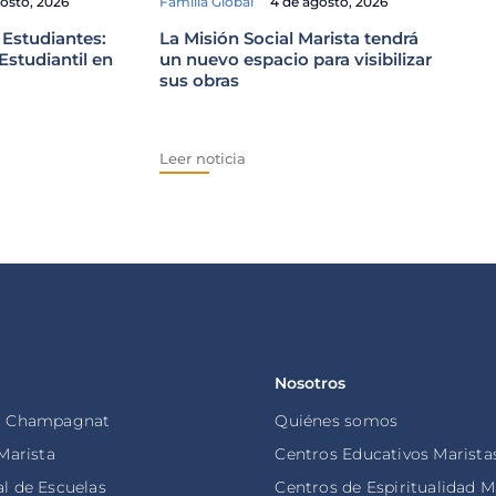
gosto, 2026
Familia Global
4 de agosto, 2026
El Pa
viaje
 Estudiantes:
La Misión Social Marista tendrá
Perú
studiantil en
un nuevo espacio para visibilizar
sus obras
Leer n
Leer noticia
Nosotros
o Champagnat
Quiénes somos
 Marista
Centros Educativos Marista
l de Escuelas
Centros de Espiritualidad M