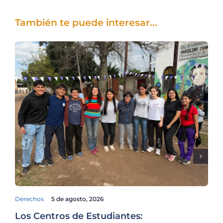
También te puede interesar...
Derechos
5 de agosto, 2026
Fam
Los Centros de Estudiantes:
La