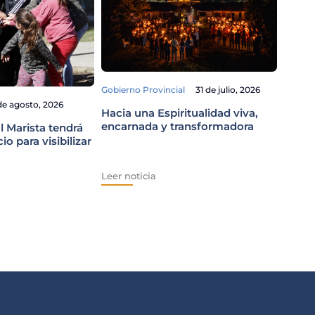
Gobierno Provincial
31 de julio, 2026
de agosto, 2026
Derech
Hacia una Espiritualidad viva,
encarnada y transformadora
l Marista tendrá
Los C
o para visibilizar
Prota
acció
Leer noticia
Leer n