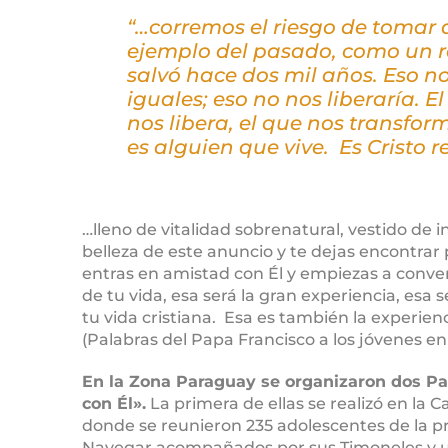
“…corremos el riesgo de tomar 
ejemplo del pasado, como un 
salvó hace dos mil años. Eso no
iguales; eso no nos liberaría. E
nos libera, el que nos transfor
es alguien que vive. Es Cristo 
…lleno de vitalidad sobrenatural, vestido de in
belleza de este anuncio y te dejas encontrar po
entras en amistad con Él y empiezas a conver
de tu vida, esa será la gran experiencia, esa
tu vida cristiana. Esa es también la experie
(Palabras del Papa Francisco a los jóvenes e
En la Zona Paraguay se organizaron dos Pa
con Él».
La primera de ellas se realizó en la 
donde se reunieron 235 adolescentes de la p
Navegar acompañados por sus Timoneles y u