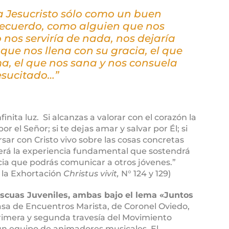
a Jesucristo sólo como un buen
recuerdo, como alguien que nos
 nos serviría de nada, nos dejaría
l que nos llena con su gracia, el que
ma, el que nos sana y nos consuela
resucitado…”
finita luz. Si alcanzas a valorar con el corazón la
r el Señor; si te dejas amar y salvar por Él; si
sar con Cristo vivo sobre las cosas concretas
 será la experiencia fundamental que sostendrá
ncia que podrás comunicar a otros jóvenes.”
n la Exhortación
Christus vivit,
N° 124 y 129)
scuas Juveniles, ambas bajo el lema «Juntos
Casa de Encuentros Marista, de Coronel Oviedo,
rimera y segunda travesía del Movimiento
n equipo de animadores musicales. El