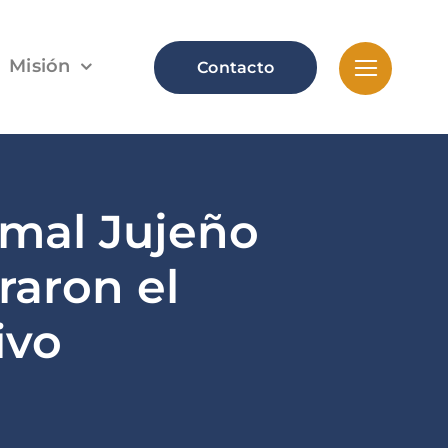
Misión
Contacto
amal Jujeño
raron el
ivo