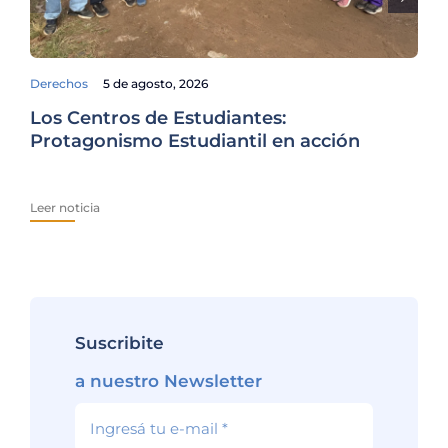
Derechos
5 de agosto, 2026
Fam
Los Centros de Estudiantes:
La
Protagonismo Estudiantil en acción
es
Leer noticia
Lee
Suscribite
a nuestro Newsletter