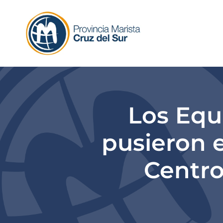
Skip
to
content
Los Equ
pusieron e
Centro