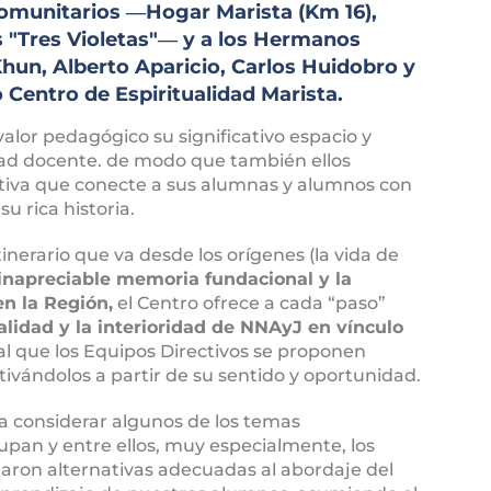
Comunitarios ―Hogar Marista (Km 16),
s "Tres Violetas"― y a los Hermanos
hun, Alberto Aparicio, Carlos Huidobro y
Centro de Espiritualidad Marista.
alor pedagógico su significativo espacio y
ad docente. de modo que también ellos
ativa que conecte a sus alumnas y alumnos con
su rica historia.
tinerario que va desde los orígenes (la vida de
 inapreciable memoria fundacional y la
en la Región,
el Centro ofrece a cada “paso”
alidad y la interioridad de NNAyJ en vínculo
 al que los Equipos Directivos se proponen
vándolos a partir de su sentido y oportunidad.
a considerar algunos de los temas
cupan y entre ellos, muy especialmente, los
garon alternativas adecuadas al abordaje del