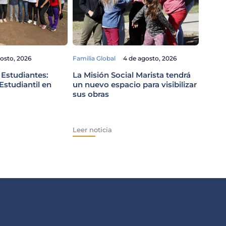
Familia
gosto, 2026
Familia Global
4 de agosto, 2026
El Pa
viaje
 Estudiantes:
La Misión Social Marista tendrá
Perú
studiantil en
un nuevo espacio para visibilizar
sus obras
Leer n
Leer noticia