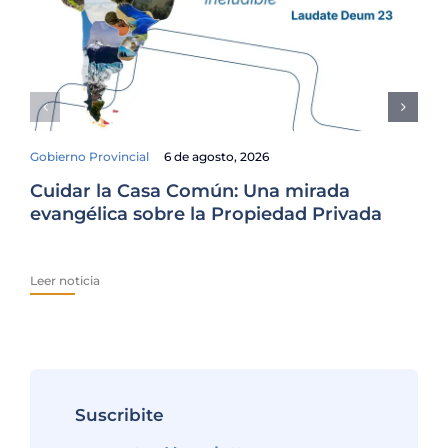
Gobierno Provincial
6 de agosto, 2026
Cuidar la Casa Común: Una mirada
Fam
evangélica sobre la Propiedad Privada
El
Ur
Leer noticia
Lee
Suscribite