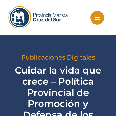
Skip
to
content
Publicaciones Digitales
Cuidar la vida que
crece – Política
Provincial de
Promoción y
Defensa de los