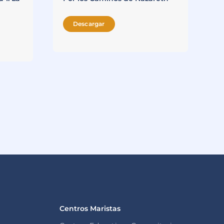
I
E
E
Descargar
Centros Maristas