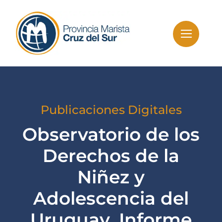
Skip
to
content
Publicaciones Digitales
Observatorio de los
Derechos de la
Niñez y
Adolescencia del
Uruguay. Informe