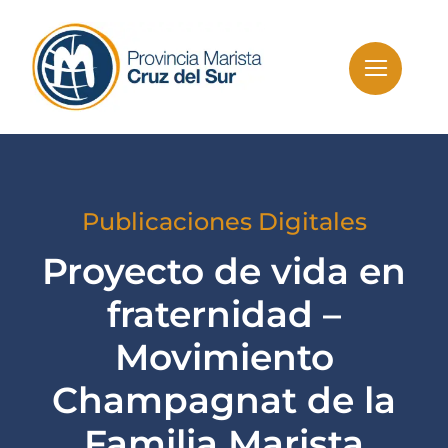
Skip
to
content
Publicaciones Digitales
Proyecto de vida en
fraternidad –
Movimiento
Champagnat de la
Familia Marista