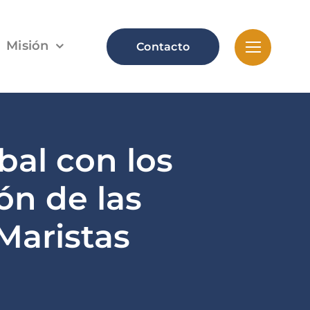
Misión
Contacto
al con los
ón de las
Maristas