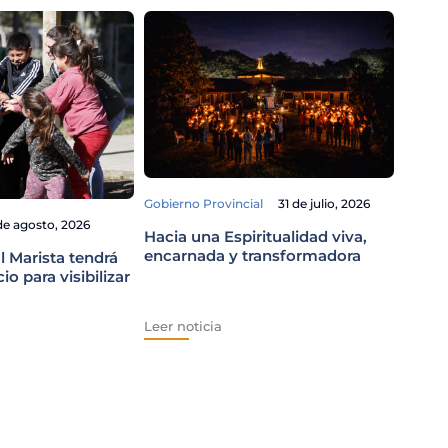
Gobierno Provincial
31 de julio, 2026
de agosto, 2026
Derech
Hacia una Espiritualidad viva,
encarnada y transformadora
l Marista tendrá
Los C
o para visibilizar
Prota
acció
Leer noticia
Leer n