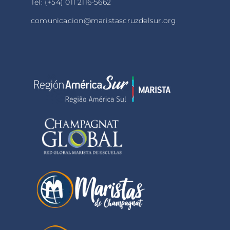
Tel: (+54) 011 2116-5662
comunicacion@maristascruzdelsur.org