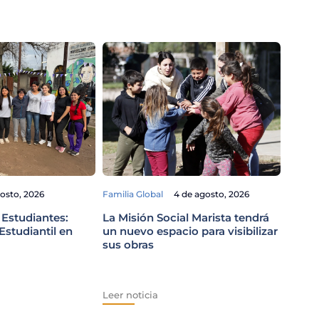
Familia
gosto, 2026
Familia Global
4 de agosto, 2026
El Pa
viaje
 Estudiantes:
La Misión Social Marista tendrá
Perú
studiantil en
un nuevo espacio para visibilizar
sus obras
Leer n
Leer noticia