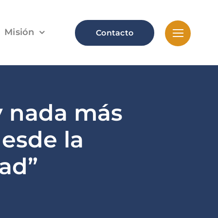
Misión
Contacto
ay nada más
desde la
ad”