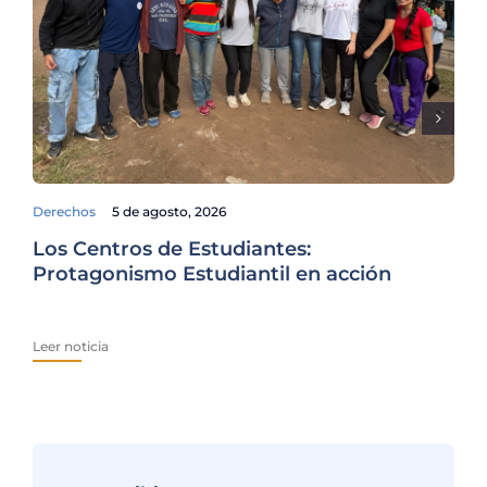
Derechos
5 de agosto, 2026
Fam
Los Centros de Estudiantes:
La
Protagonismo Estudiantil en acción
es
Leer noticia
Lee