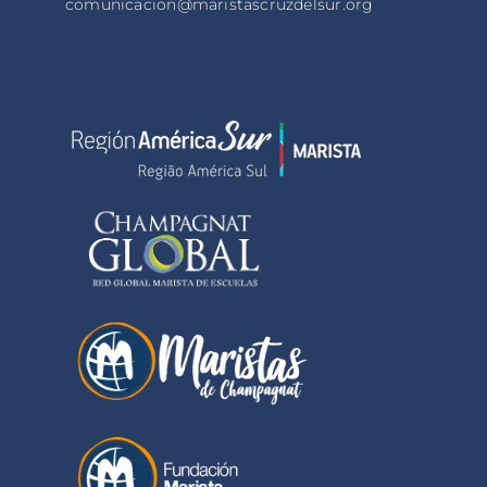
comunicacion@maristascruzdelsur.org