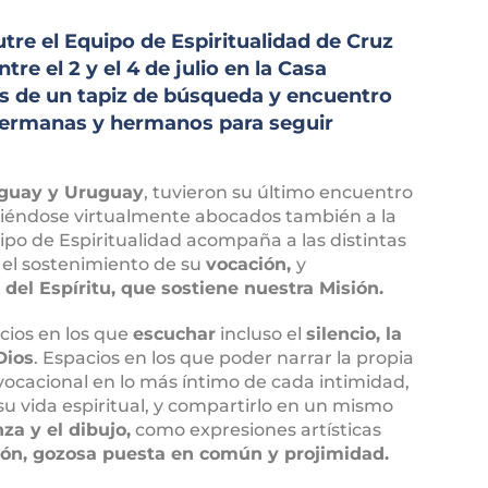
re el Equipo de Espiritualidad de Cruz
re el 2 y el 4 de julio en la Casa
os de un tapiz de búsqueda y encuentro
 hermanas y hermanos para seguir
aguay y Uruguay
, tuvieron su último encuentro
niéndose virtualmente abocados también a la
ipo de Espiritualidad acompaña a las distintas
 el sostenimiento de su
vocación,
y
 del Espíritu, que sostiene nuestra Misión.
cios en los que
escuchar
incluso el
silencio, la
Dios
. Espacios en los que poder narrar la propia
lo vocacional en lo más íntimo de cada intimidad,
u vida espiritual, y compartirlo en un mismo
nza y el dibujo,
como expresiones artísticas
ión, gozosa puesta en común y projimidad.