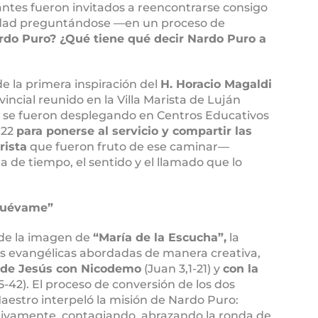
pantes fueron invitados a reencontrarse consigo
dad preguntándose ―en un proceso de
rdo Puro? ¿Qué tiene qué decir Nardo Puro a
de la primera inspiración del
H. Horacio Magaldi
incial reunido en la Villa Marista de Luján
ue se fueron desplegando en Centros Educativos
022
para ponerse al servicio y compartir las
rista
que fueron fruto de ese caminar―
ea de tiempo, el sentido y el llamado que lo
enuévame”
 de la imagen de
“María de la Escucha”,
la
as evangélicas abordadas de manera creativa,
 de Jesús con Nicodemo
(Juan 3,1-21) y
con la
5-42). El proceso de conversión de los dos
Maestro interpeló la misión de Nardo Puro:
ivamente, contagiando, abrazando la ronda de