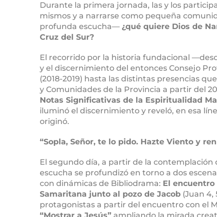
Durante la primera jornada, las y los partici
mismos y a narrarse como pequeña comuni
profunda escucha―
¿qué quiere Dios de Na
Cruz del Sur?
El recorrido por la historia fundacional ―des
y el discernimiento del entonces Consejo Prov
(2018-2019) hasta las distintas presencias q
y Comunidades de la Provincia a partir del 2
Notas Significativas de la Espiritualidad Ma
iluminó el discernimiento y reveló, en esa lín
originó.
“Sopla, Señor, te lo pido. Hazte Viento y r
El segundo día, a partir de la contemplación
escucha se profundizó en torno a dos escen
con dinámicas de Bibliodrama:
El encuentro
Samaritana junto al pozo de Jacob
(Juan 4, 
protagonistas a partir del encuentro con el 
“Mostrar a Jesús”
ampliando la mirada creat