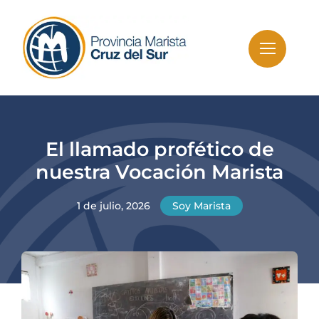
Skip
to
content
El llamado profético de
nuestra Vocación Marista
1 de julio, 2026
Soy Marista